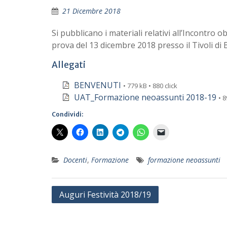
21 Dicembre 2018
Si pubblicano i materiali relativi all’Incontro 
prova del 13 dicembre 2018 presso il Tivoli di
Allegati
BENVENUTI
• 779 kB • 880 click
UAT_Formazione neoassunti 2018-19
• 8
Condividi:
Docenti
,
Formazione
formazione neoassunti
Navigazione
Auguri Festività 2018/19
articoli