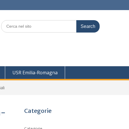
Search
for:
USR Emilia-Romagna
ali
Categorie
a-
Categorie