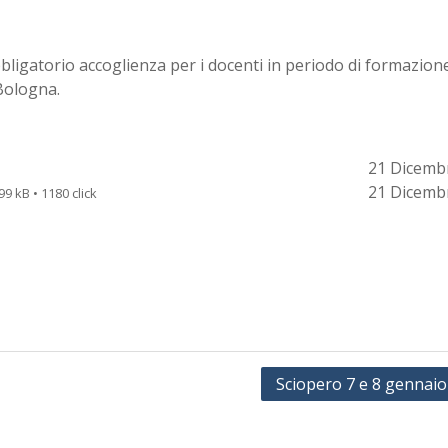
obbligatorio accoglienza per i docenti in periodo di formazion
 Bologna.
21 Dicemb
21 Dicemb
99 kB • 1180 click
Sciopero 7 e 8 gennaio