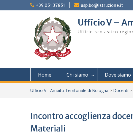
Skip
+39 051 37851
usp.bo@istruzione.it
to
content
Ufficio V – Am
Ufficio scolastico regi
Home
Chi siamo
Dove siamo
Ufficio V - Ambito Territoriale di Bologna
>
Docenti
>
Incontro accoglienza docen
Materiali