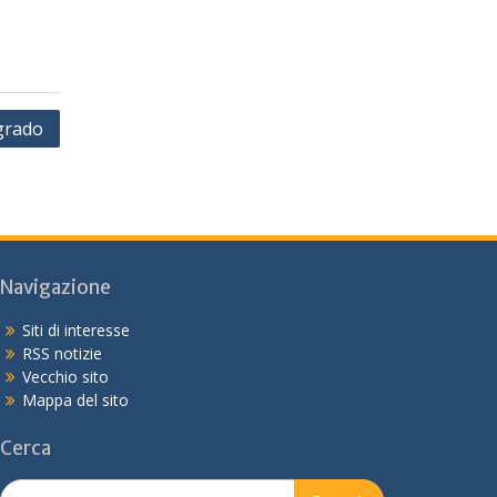
 grado
Navigazione
Siti di interesse
RSS notizie
Vecchio sito
Mappa del sito
Cerca
Search