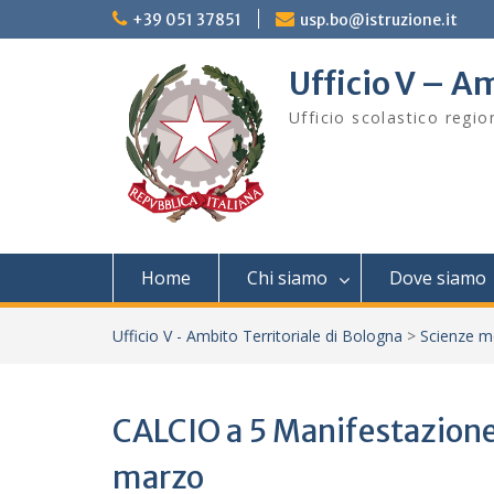
Skip
+39 051 37851
usp.bo@istruzione.it
to
content
Ufficio V – Am
Ufficio scolastico regi
Home
Chi siamo
Dove siamo
Ufficio V - Ambito Territoriale di Bologna
>
Scienze m
CALCIO a 5 Manifestazione
marzo