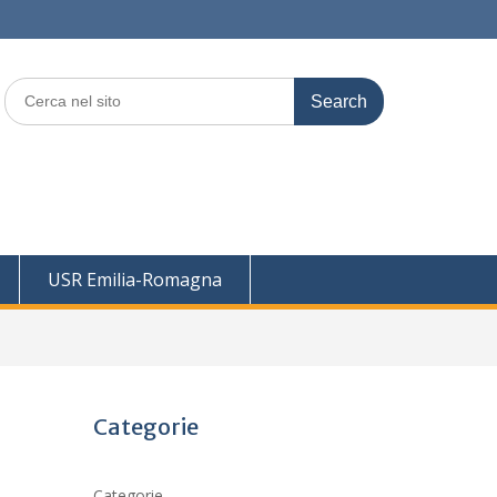
Search
for:
USR Emilia-Romagna
Categorie
Categorie