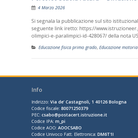
4 Marzo 2026
Si segnala la pubblicazione sul sito istituziona
seguente link iretto: https://www.istruzioneer
olimpici-e-paralimpici-id-428067/ della nota U
Educazione fisica primo grado
,
Educazione motoria
Info
Indirizzo:
Via de’ Castagnoli, 1 40126 Bologna
Codice fiscale:
80071250379
PEC:
csabo@postacert.istruzione.it
Codice IPA:
m_pi
Codice AOO:
AOOCSABO
Codice Univoco Fatt. Elettronica:
DM6T1I