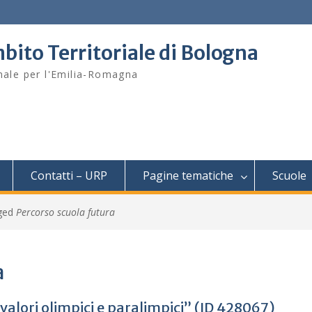
bito Territoriale di Bologna
onale per l'Emilia-Romagna
Contatti – URP
Pagine tematiche
Scuole
gged
Percorso scuola futura
a
valori olimpici e paralimpici” (ID 428067)