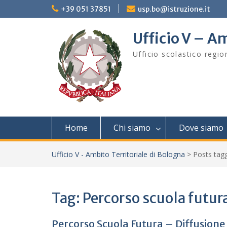
Skip
+39 051 37851
usp.bo@istruzione.it
to
content
Ufficio V – Am
Ufficio scolastico regi
Home
Chi siamo
Dove siamo
Ufficio V - Ambito Territoriale di Bologna
>
Posts ta
Tag:
Percorso scuola futur
Percorso Scuola Futura – Diffusione 