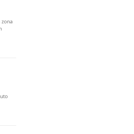
a zona
n
tuto