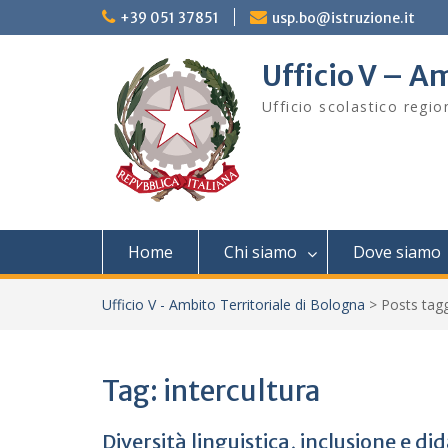
Skip
+39 051 37851
usp.bo@istruzione.it
to
content
Ufficio V – Am
Ufficio scolastico regi
Home
Chi siamo
Dove siamo
Ufficio V - Ambito Territoriale di Bologna
>
Posts ta
Tag:
intercultura
Diversità linguistica, inclusione e di