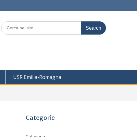
Search
for:
USR Emilia-Romagna
Categorie
Categorie