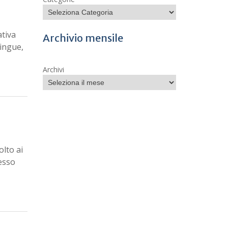
ativa
Archivio mensile
Lingue,
Archivi
olto ai
resso