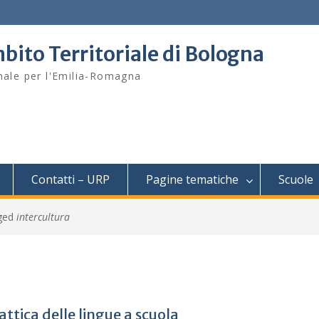
bito Territoriale di Bologna
onale per l'Emilia-Romagna
Contatti – URP
Pagine tematiche
Scuole
gged
intercultura
dattica delle lingue a scuola