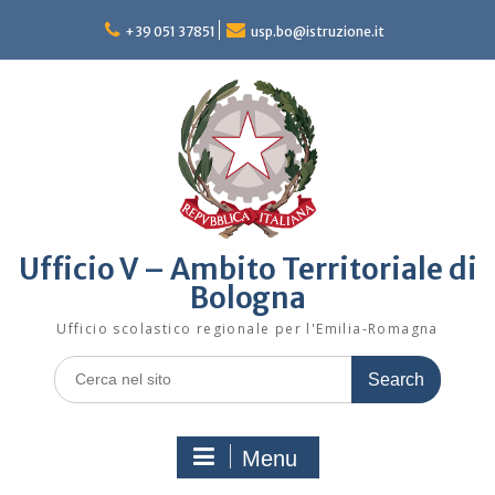
Skip
to
+39 051 37851
usp.bo@istruzione.it
content
Ufficio V – Ambito Territoriale di
Bologna
Ufficio scolastico regionale per l'Emilia-Romagna
Search
for:
Menu