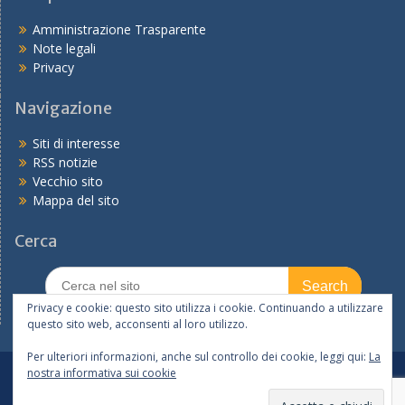
Amministrazione Trasparente
Note legali
Privacy
Navigazione
Siti di interesse
RSS notizie
Vecchio sito
Mappa del sito
Cerca
Search
for:
Privacy e cookie: questo sito utilizza i cookie. Continuando a utilizzare
questo sito web, acconsenti al loro utilizzo.
Per ulteriori informazioni, anche sul controllo dei cookie, leggi qui:
La
nostra informativa sui cookie
In primo piano
Tutte le notizie
I servizi
Copyright © 2026
Ufficio V – Ambito Territoriale di Bologna