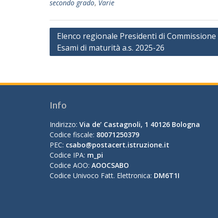
secondo grado
,
Varie
Navigazione
Elenco regionale Presidenti di Commissione 
Esami di maturità a.s. 2025-26
articoli
Info
Indirizzo:
Via de’ Castagnoli, 1 40126 Bologna
Codice fiscale:
80071250379
PEC:
csabo@postacert.istruzione.it
Codice IPA:
m_pi
Codice AOO:
AOOCSABO
Codice Univoco Fatt. Elettronica:
DM6T1I