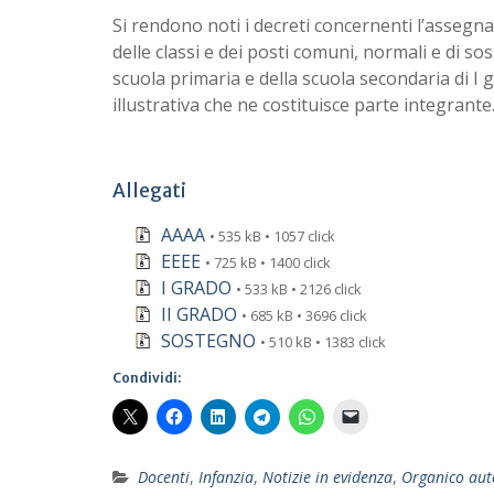
Si rendono noti i decreti concernenti l’assegnaz
delle classi e dei posti comuni, normali e di so
scuola primaria e della scuola secondaria di I 
illustrativa che ne costituisce parte integrante
Allegati
AAAA
• 535 kB • 1057 click
EEEE
• 725 kB • 1400 click
I GRADO
• 533 kB • 2126 click
II GRADO
• 685 kB • 3696 click
SOSTEGNO
• 510 kB • 1383 click
Condividi:
Docenti
,
Infanzia
,
Notizie in evidenza
,
Organico aut