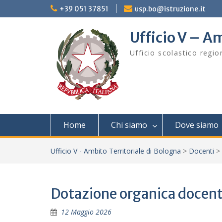
Skip
+39 051 37851
usp.bo@istruzione.it
to
content
Ufficio V – Am
Ufficio scolastico regi
Home
Chi siamo
Dove siamo
Ufficio V - Ambito Territoriale di Bologna
>
Docenti
>
Dotazione organica docenti
12 Maggio 2026