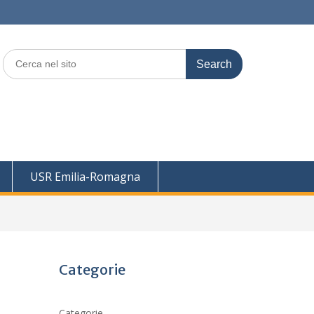
Search
for:
USR Emilia-Romagna
Categorie
Categorie