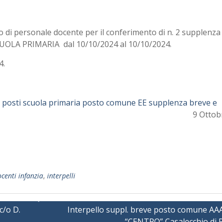
to di personale docente per il conferimento di n. 2 supplenza
OLA PRIMARIA dal 10/10/2024 al 10/10/2024.
4.
osti scuola primaria posto comune EE supplenza breve e
9 Ottob
centi infanzia
,
interpelli
c/o D.
Interpello suppl. breve posto comune AAA
“CENTRO” Casalecchio di R