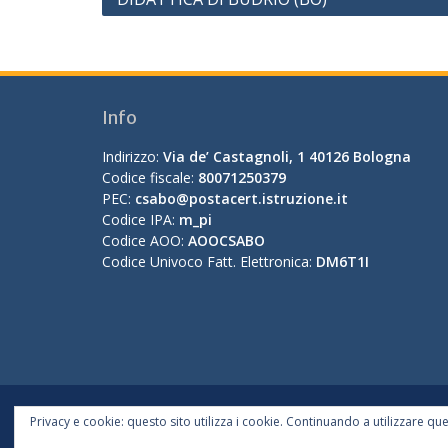
articoli
Info
Indirizzo:
Via de’ Castagnoli, 1 40126 Bologna
Codice fiscale:
80071250379
PEC:
csabo@postacert.istruzione.it
Codice IPA:
m_pi
Codice AOO:
AOOCSABO
Codice Univoco Fatt. Elettronica:
DM6T1I
Privacy e cookie: questo sito utilizza i cookie. Continuando a utilizzare que