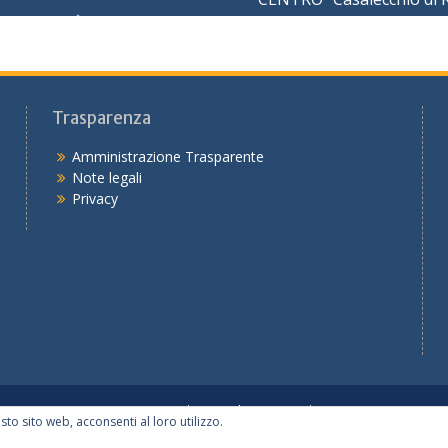
Trasparenza
Amministrazione Trasparente
Note legali
Privacy
In primo piano
Tutte le notizie
I servizi
sto sito web, acconsenti al loro utilizzo.
Copyright © 2026
Ufficio V – Ambito Territoriale di Bologna