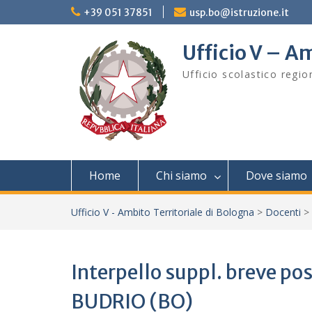
Skip
+39 051 37851
usp.bo@istruzione.it
to
content
Ufficio V – Am
Ufficio scolastico regi
Home
Chi siamo
Dove siamo
Ufficio V - Ambito Territoriale di Bologna
>
Docenti
>
Interpello suppl. breve p
BUDRIO (BO)