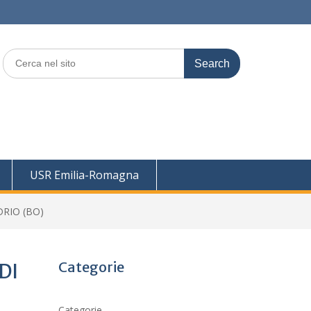
Search
for:
USR Emilia-Romagna
DRIO (BO)
Categorie
DI
Categorie