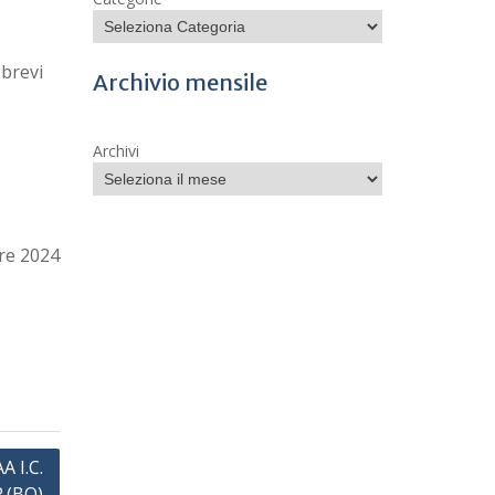
 brevi
Archivio mensile
Archivi
re 2024
A I.C.
.(BO)