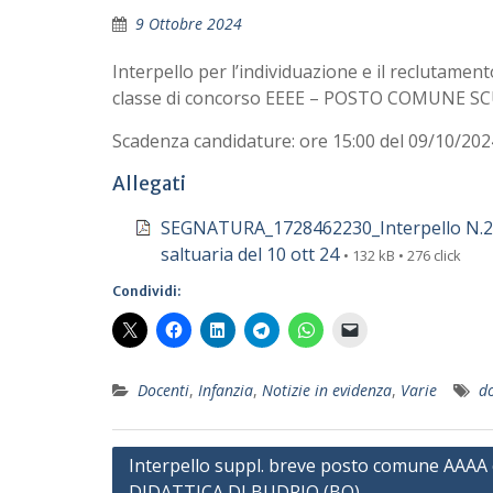
9 Ottobre 2024
Interpello per l’individuazione e il reclutamen
classe di concorso EEEE – POSTO COMUNE SCU
Scadenza candidature: ore 15:00 del 09/10/202
Allegati
SEGNATURA_1728462230_Interpello N.2 p
saltuaria del 10 ott 24
• 132 kB • 276 click
Condividi:
Docenti
,
Infanzia
,
Notizie in evidenza
,
Varie
do
Navigazione
Interpello suppl. breve posto comune AAAA 
DIDATTICA DI BUDRIO (BO)