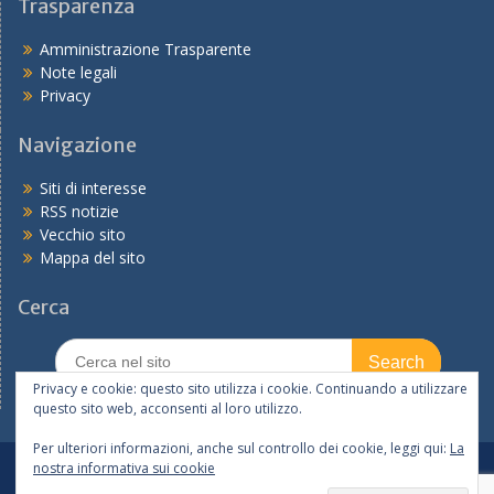
Trasparenza
Amministrazione Trasparente
Note legali
Privacy
Navigazione
Siti di interesse
RSS notizie
Vecchio sito
Mappa del sito
Cerca
Search
for:
Privacy e cookie: questo sito utilizza i cookie. Continuando a utilizzare
questo sito web, acconsenti al loro utilizzo.
Per ulteriori informazioni, anche sul controllo dei cookie, leggi qui:
La
nostra informativa sui cookie
In primo piano
Tutte le notizie
I servizi