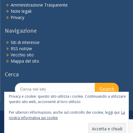
Amministrazione Trasparente
Note legali
Privacy
Navigazione
Siti di interesse
RSS notizie
Vecchio sito
Mappa del sito
Cerca
Search
for:
Privacy e cookie: questo sito utilizza i cookie. Continuando a utilizzare
questo sito web, acconsenti al loro utilizzo.
Per ulteriori informazioni, anche sul controllo dei cookie, leggi qui:
La
nostra informativa sui cookie
In primo piano
Tutte le notizie
I servizi
Copyright © 2026
Ufficio V – Ambito Territoriale di Bologna