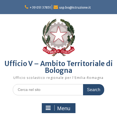
Skip
to
+39 051 37851
usp.bo@istruzione.it
content
Ufficio V – Ambito Territoriale di
Bologna
Ufficio scolastico regionale per l'Emilia-Romagna
Search
for:
Menu