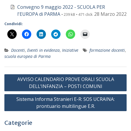
Convegno 9 maggio 2022 - SCUOLA PER
l'EUROPA di PARMA
28 Marzo 2022
• 239 kB • 471 click
Condividi:
Docenti
,
Eventi in evidenza
,
Iniziative
formazione docenti
,
scuola europea di Parma
Navigazione
AVVISO CALENDARIO PROVE ORALI SCUOLA
articoli
DELL’INFANZIA – POSTI COMUNI
Sistema Informa Stranieri E-R: SOS UCRAINA:
prontuario multilingue E.R.
Categorie