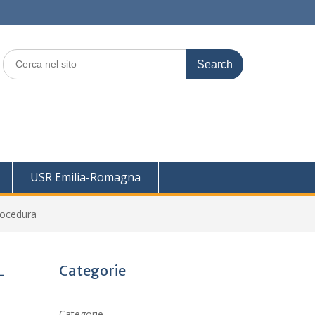
Search
for:
USR Emilia-Romagna
procedura
Categorie
–
Categorie