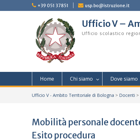
Skip
+39 051 37851
usp.bo@istruzione.it
to
content
Ufficio V – Am
Ufficio scolastico regi
Home
Chi siamo
Dove siamo
Ufficio V - Ambito Territoriale di Bologna
>
Docenti
>
Mobilità personale docente
Esito procedura