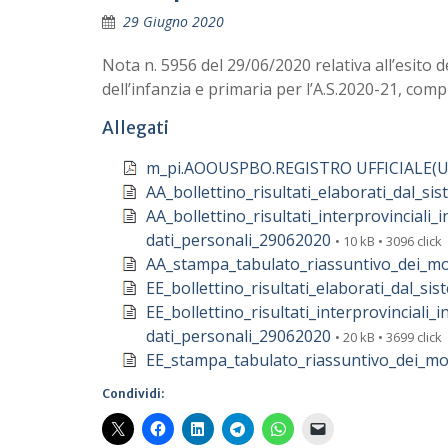
29 Giugno 2020
Nota n. 5956 del 29/06/2020 relativa all’esito 
dell’infanzia e primaria per l’A.S.2020-21, compr
Allegati
m_pi.AOOUSPBO.REGISTRO UFFICIALE(U)
AA_bollettino_risultati_elaborati_dal_s
AA_bollettino_risultati_interprovinciali
dati_personali_29062020
• 10 kB • 3096 click
AA_stampa_tabulato_riassuntivo_dei_m
EE_bollettino_risultati_elaborati_dal_s
EE_bollettino_risultati_interprovinciali
dati_personali_29062020
• 20 kB • 3699 click
EE_stampa_tabulato_riassuntivo_dei_m
Condividi: