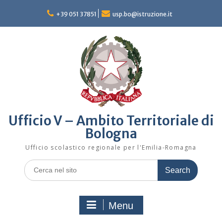
Skip
to
+39 051 37851
usp.bo@istruzione.it
content
Ufficio V – Ambito Territoriale di
Bologna
Ufficio scolastico regionale per l'Emilia-Romagna
Search
for:
Menu