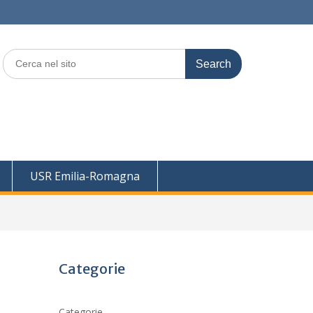
Search
for:
USR Emilia-Romagna
Categorie
Categorie