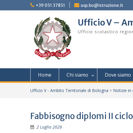
Skip
+39 051 37851
usp.bo@istruzione.it
to
content
Ufficio V – Am
Ufficio scolastico regi
Home
Chi siamo
Dove siamo
Ufficio V - Ambito Territoriale di Bologna
>
Notizie in
Fabbisogno diplomi II cicl
2 Luglio 2026