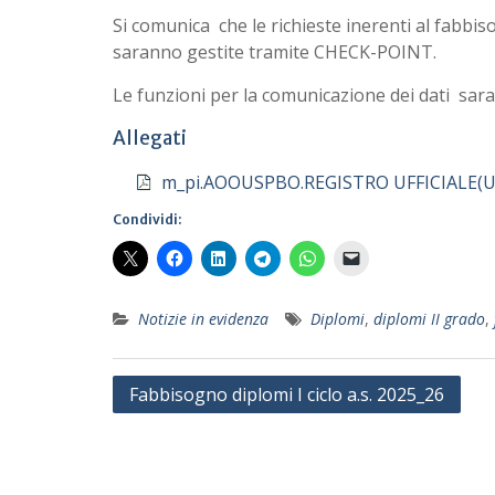
Si comunica che le richieste inerenti al fabbis
saranno gestite tramite CHECK-POINT.
Le funzioni per la comunicazione dei dati sara
Allegati
m_pi.AOOUSPBO.REGISTRO UFFICIALE(U)
Condividi:
Notizie in evidenza
Diplomi
,
diplomi II grado
,
Navigazione
Fabbisogno diplomi I ciclo a.s. 2025_26
articoli