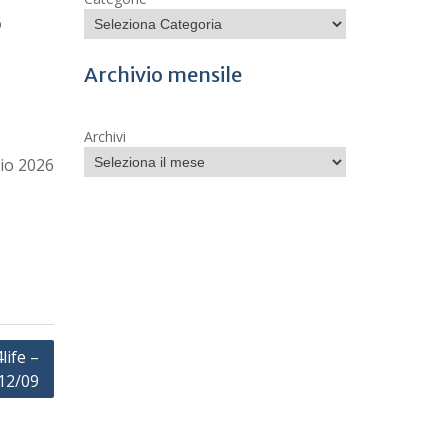
6
Archivio mensile
Archivi
io 2026
life –
12/09