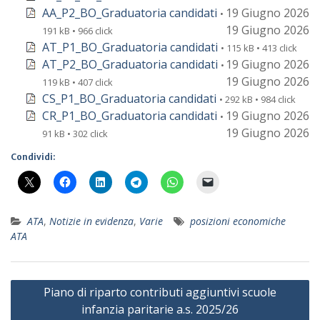
AA_P2_BO_Graduatoria candidati
19 Giugno 2026
•
19 Giugno 2026
191 kB • 966 click
AT_P1_BO_Graduatoria candidati
• 115 kB • 413 click
AT_P2_BO_Graduatoria candidati
19 Giugno 2026
•
19 Giugno 2026
119 kB • 407 click
CS_P1_BO_Graduatoria candidati
• 292 kB • 984 click
CR_P1_BO_Graduatoria candidati
19 Giugno 2026
•
19 Giugno 2026
91 kB • 302 click
Condividi:
ATA
,
Notizie in evidenza
,
Varie
posizioni economiche
ATA
Navigazione
Piano di riparto contributi aggiuntivi scuole
articoli
infanzia paritarie a.s. 2025/26