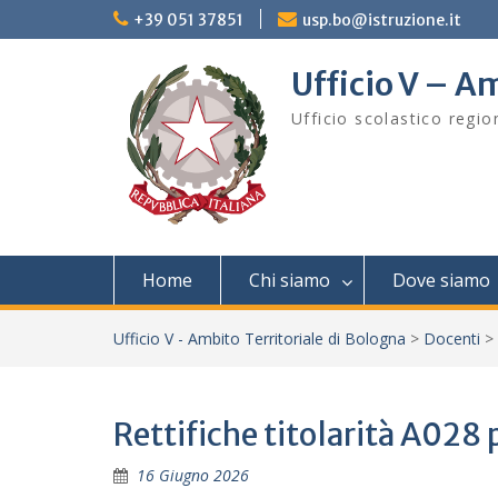
Skip
+39 051 37851
usp.bo@istruzione.it
to
content
Ufficio V – Am
Ufficio scolastico regi
Home
Chi siamo
Dove siamo
Ufficio V - Ambito Territoriale di Bologna
>
Docenti
>
Rettifiche titolarità A028 
16 Giugno 2026