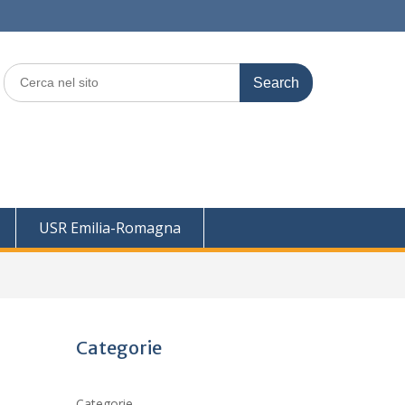
Search
for:
USR Emilia-Romagna
Categorie
Categorie