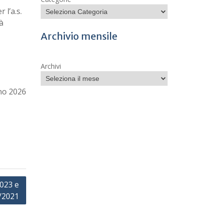
 l’a.s.
à
Archivio mensile
Archivi
no 2026
2023 e
8/2021