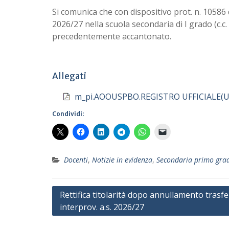
Si comunica che con dispositivo prot. n. 10586 
2026/27 nella scuola secondaria di I grado (c.c
precedentemente accantonato.
Allegati
m_pi.AOOUSPBO.REGISTRO UFFICIALE(U)
Condividi:
Docenti
,
Notizie in evidenza
,
Secondaria primo gra
Navigazione
Rettifica titolarità dopo annullamento trasf
interprov. a.s. 2026/27
articoli