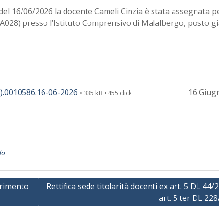
del 16/06/2026 la docente Cameli Cinzia è stata assegnata per
. A028) presso l’Istituto Comprensivo di Malalbergo, posto gi
.0010586.16-06-2026
16 Giug
• 335 kB • 455 click
do
erimento
Rettifica sede titolarità docenti ex art. 5 DL 44/
art. 5 ter DL 22