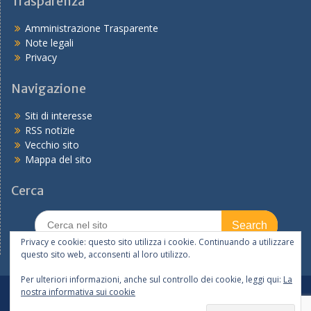
Trasparenza
Amministrazione Trasparente
Note legali
Privacy
Navigazione
Siti di interesse
RSS notizie
Vecchio sito
Mappa del sito
Cerca
Search
for:
Privacy e cookie: questo sito utilizza i cookie. Continuando a utilizzare
questo sito web, acconsenti al loro utilizzo.
Per ulteriori informazioni, anche sul controllo dei cookie, leggi qui:
La
nostra informativa sui cookie
In primo piano
Tutte le notizie
I servizi