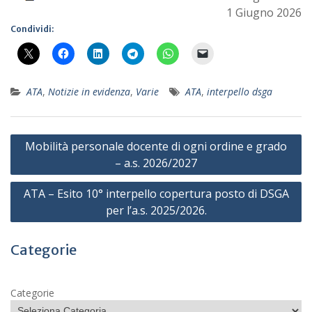
1 Giugno 2026
Condividi:
ATA
,
Notizie in evidenza
,
Varie
ATA
,
interpello dsga
Navigazione
Mobilità personale docente di ogni ordine e grado
articoli
– a.s. 2026/2027
ATA – Esito 10° interpello copertura posto di DSGA
per l’a.s. 2025/2026.
Categorie
Categorie